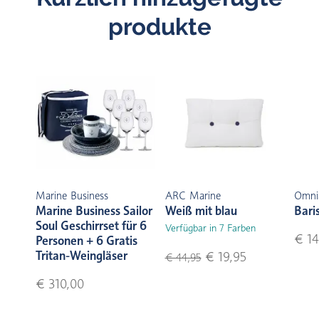
produkte
Marine Business
ARC Marine
Omni
Marine Business Sailor
Weiß mit blau
Bari
Soul Geschirrset für 6
Verfügbar in 7 Farben
€ 14
Personen + 6 Gratis
Tritan-Weingläser
€ 19,95
€ 44,95
€ 310,00