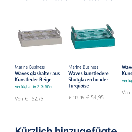
Wave
Marine Business
Marine Business
Waves glashalter aus
Waves kunstledere
Kuns
Kunstleder Beige
Shotglazen houder
Verfü
Turquoise
Verfügbar in 2 Größen
Von 
€ 54,95
€ 112,95
Von € 152,75
Kürzlich hinzugefügte