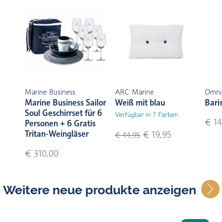
Marine Business
ARC Marine
Omni
Marine Business Sailor
Weiß mit blau
Bari
Soul Geschirrset für 6
Verfügbar in 7 Farben
€ 14
Personen + 6 Gratis
Tritan-Weingläser
€ 19,95
€ 44,95
€ 310,00
Weitere neue produkte anzeigen