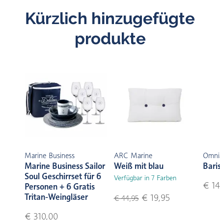
Kürzlich hinzugefügte
produkte
Marine Business
ARC Marine
Omni
Marine Business Sailor
Weiß mit blau
Bari
Soul Geschirrset für 6
Verfügbar in 7 Farben
€ 14
Personen + 6 Gratis
Tritan-Weingläser
€ 19,95
€ 44,95
€ 310,00