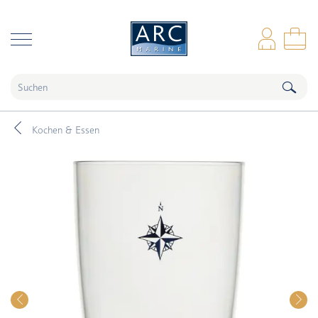
naar hoofdinhoud
Anm
Wa
Kochen & Essen