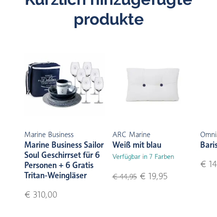
produkte
Marine Business
ARC Marine
Omni
Marine Business Sailor
Weiß mit blau
Bari
Soul Geschirrset für 6
Verfügbar in 7 Farben
€ 14
Personen + 6 Gratis
Tritan-Weingläser
€ 19,95
€ 44,95
€ 310,00