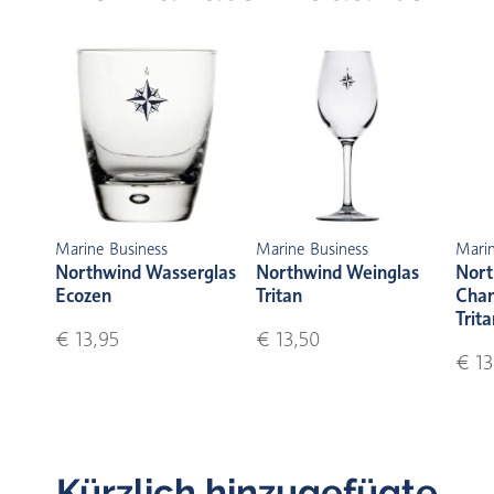
Marine Business
Marine Business
Marin
Northwind Wasserglas
Northwind Weinglas
Nort
Ecozen
Tritan
Cha
Trita
€ 13,95
€ 13,50
€ 13
Kürzlich hinzugefügte