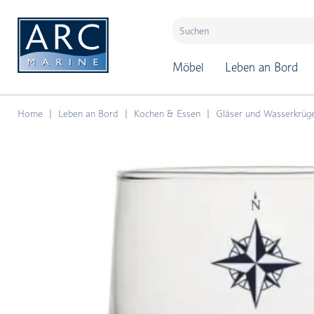
naar hoofdinhoud
Möbel
Leben an Bord
Home
Leben an Bord
Kochen & Essen
Gläser und Wasserkrüg