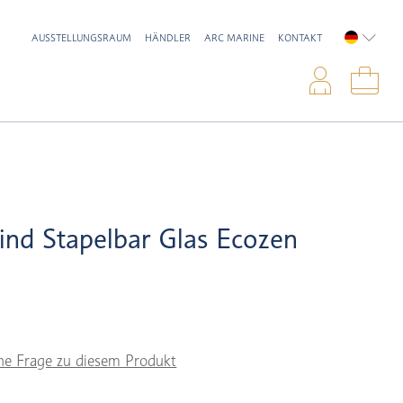
AUSSTELLUNGSRAUM
HÄNDLER
ARC MARINE
KONTAKT
DEUTSC
Anme
War
nd Stapelbar Glas Ecozen
ne Frage zu diesem Produkt