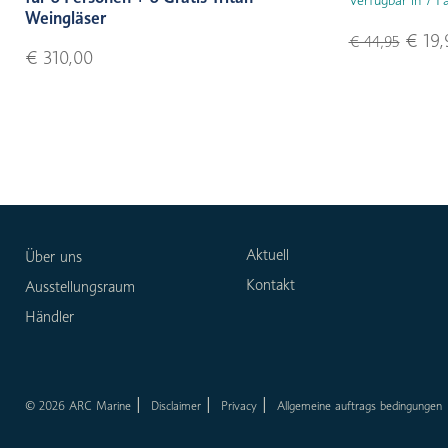
Weingläser
€ 19,
€ 44,95
€ 310,00
Aktuell
Über uns
Kontakt
Ausstellungsraum
Händler
© 2026 ARC Marine
Disclaimer
Privacy
Allgemeine auftrags bedingungen