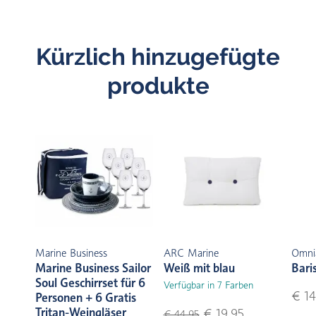
Kürzlich hinzugefügte
produkte
Marine Business
ARC Marine
Omni
Marine Business Sailor
Weiß mit blau
Bari
Soul Geschirrset für 6
Verfügbar in 7 Farben
€ 14
Personen + 6 Gratis
Tritan-Weingläser
€ 19,95
€ 44,95