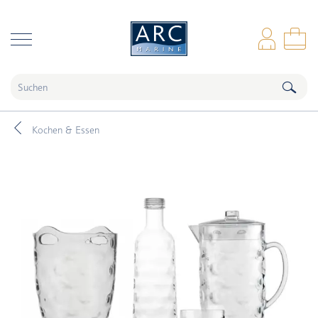
naar hoofdinhoud
Anm
Wa
Kochen & Essen