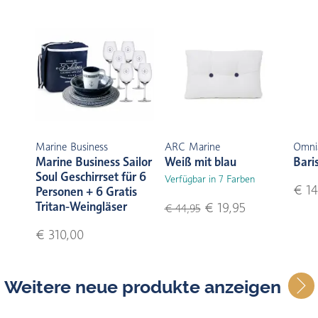
Marine Business
ARC Marine
Omni
Marine Business Sailor
Weiß mit blau
Bari
Soul Geschirrset für 6
Verfügbar in 7 Farben
€ 14
Personen + 6 Gratis
Tritan-Weingläser
€ 19,95
€ 44,95
€ 310,00
Weitere neue produkte anzeigen