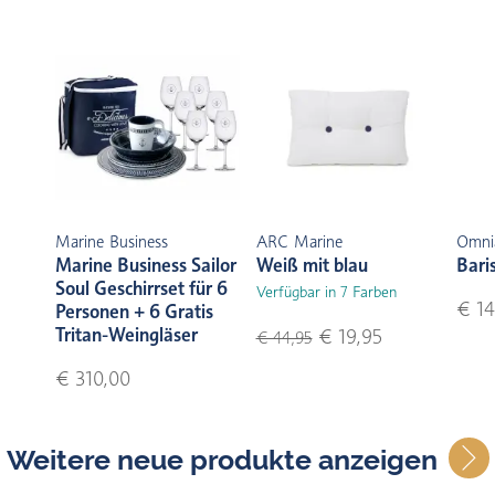
Marine Business
ARC Marine
Omni
Marine Business Sailor
Weiß mit blau
Bari
Soul Geschirrset für 6
Verfügbar in 7 Farben
€ 14
Personen + 6 Gratis
Tritan-Weingläser
€ 19,95
€ 44,95
€ 310,00
Weitere neue produkte anzeigen