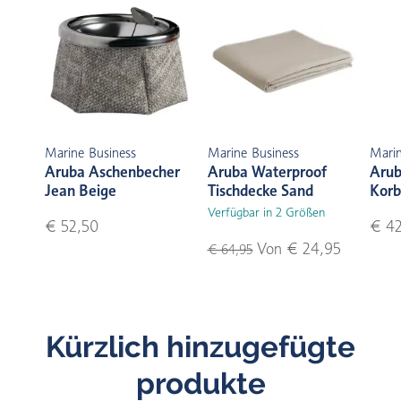
Marine Business
Marine Business
Marin
Aruba Aschenbecher
Aruba Waterproof
Arub
Jean Beige
Tischdecke Sand
Korb
Verfügbar in 2 Größen
€ 52,50
€ 42
Von € 24,95
€ 64,95
Kürzlich hinzugefügte
produkte