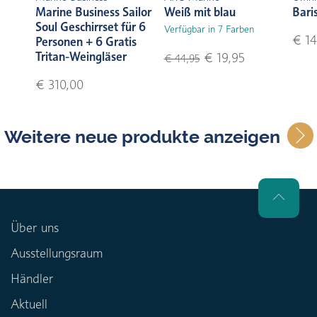
Marine Business Sailor
Weiß mit blau
Bari
Soul Geschirrset für 6
Verfügbar in 7 Farben
€ 14
Personen + 6 Gratis
Tritan-Weingläser
€ 19,95
€ 44,95
€ 310,00
Weitere neue produkte anzeigen
Über uns
Ausstellungsraum
Händler
Aktuell