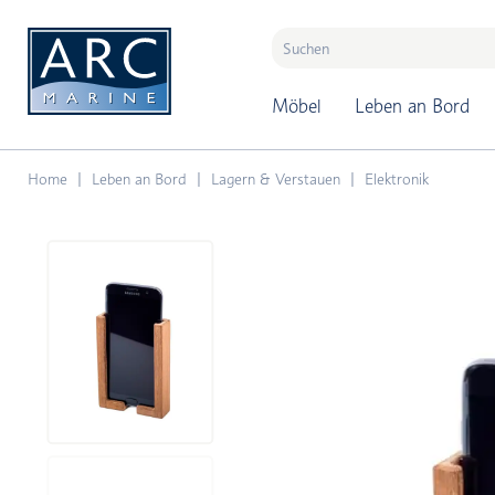
naar hoofdinhoud
Möbel
Leben an Bord
Home
Leben an Bord
Lagern & Verstauen
Elektronik