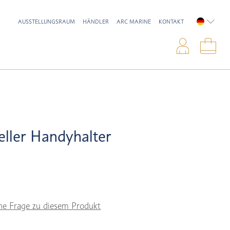
AUSSTELLUNGSRAUM
HÄNDLER
ARC MARINE
KONTAKT
DEUTSC
Anme
War
eller Handyhalter
ne Frage zu diesem Produkt