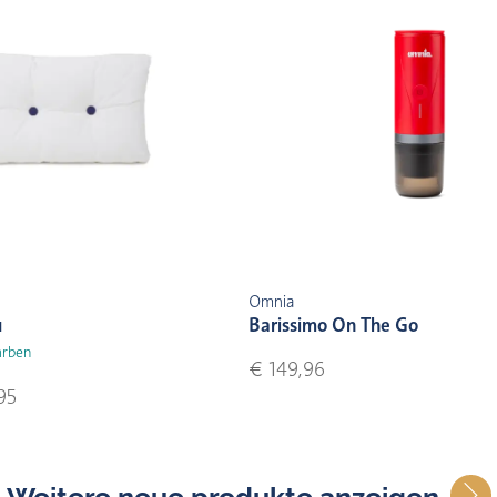
Omnia
u
Barissimo On The Go
arben
€ 149,96
95