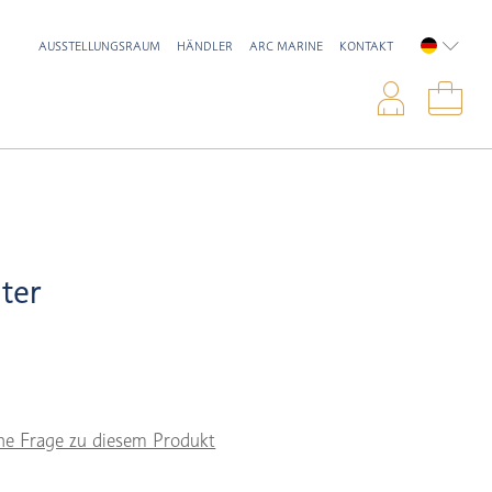
AUSSTELLUNGSRAUM
HÄNDLER
ARC MARINE
KONTAKT
DEUTSC
Anme
War
ter
ne Frage zu diesem Produkt