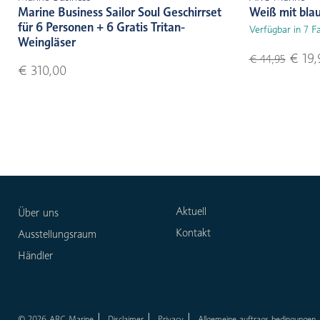
Marine Business Sailor Soul Geschirrset
Weiß mit bla
für 6 Personen + 6 Gratis Tritan-
Verfügbar in 7 F
Weingläser
€ 19,
€ 44,95
€ 310,00
Aktuell
Über uns
Kontakt
Ausstellungsraum
Händler
© 2026 ARC Marine
Disclaimer
Privacy
Allgemeine auftrags bedingungen