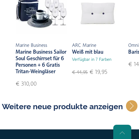
Marine Business
ARC Marine
Omni
Marine Business Sailor
Weiß mit blau
Bari
Soul Geschirrset für 6
Verfügbar in 7 Farben
€ 14
Personen + 6 Gratis
Tritan-Weingläser
€ 19,95
€ 44,95
€ 310,00
Weitere neue produkte anzeigen