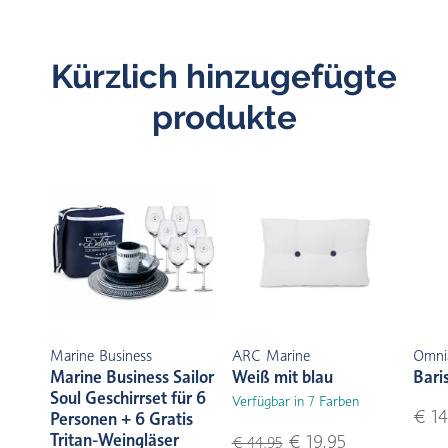
Kürzlich hinzugefügte
produkte
Marine Business
ARC Marine
Omni
Marine Business Sailor
Weiß mit blau
Bari
Soul Geschirrset für 6
Verfügbar in 7 Farben
€ 14
Personen + 6 Gratis
Tritan-Weingläser
€ 19,95
€ 44,95