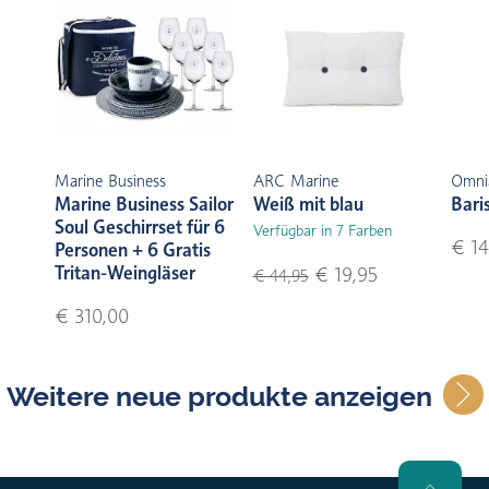
Marine Business
ARC Marine
Omni
Marine Business Sailor
Weiß mit blau
Bari
Soul Geschirrset für 6
Verfügbar in 7 Farben
€ 14
Personen + 6 Gratis
Tritan-Weingläser
€ 19,95
€ 44,95
€ 310,00
Weitere neue produkte anzeigen