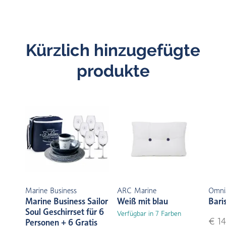
Kürzlich hinzugefügte
produkte
Marine Business
ARC Marine
Omni
Marine Business Sailor
Weiß mit blau
Bari
Soul Geschirrset für 6
Verfügbar in 7 Farben
€ 14
Personen + 6 Gratis