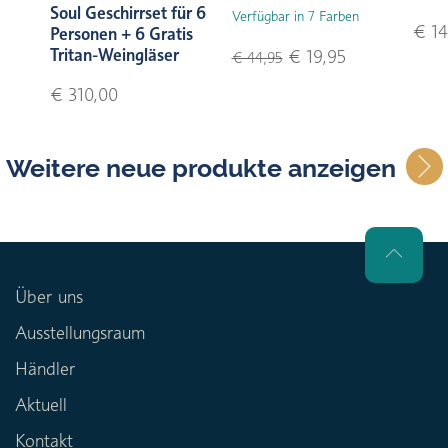
Soul Geschirrset für 6
Verfügbar in 7 Farben
€ 14
Personen + 6 Gratis
Tritan-Weingläser
€ 19,95
€ 44,95
€ 310,00
Weitere neue produkte anzeigen
Über uns
Ausstellungsraum
Händler
Aktuell
Kontakt