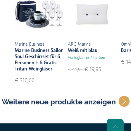
Marine Business
ARC Marine
Omni
Marine Business Sailor
Weiß mit blau
Bari
Soul Geschirrset für 6
Verfügbar in 7 Farben
€ 14
Personen + 6 Gratis
Tritan-Weingläser
€ 19,95
€ 44,95
€ 310,00
Weitere neue produkte anzeigen