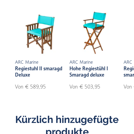
ARC Marine
ARC Marine
ARC 
Regiestuhl II smaragd
Hohe Regiestühl I
Regi
Deluxe
Smaragd deluxe
smar
Von € 589,95
Von € 503,95
Von 
Kürzlich hinzugefügte
produkte