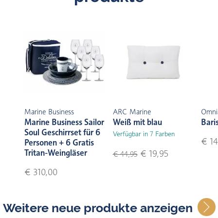
Marine Business
ARC Marine
Omni
Marine Business Sailor
Weiß mit blau
Bari
Soul Geschirrset für 6
Verfügbar in 7 Farben
€ 14
Personen + 6 Gratis
Tritan-Weingläser
€ 19,95
€ 44,95
€ 310,00
Weitere neue produkte anzeigen