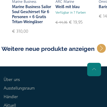
Marine Business
ARC Marine
Omni
Marine Business Sailor
Weiß mit blau
Bari
Soul Geschirrset für 6
Verfügbar in 7 Farben
€ 14
Personen + 6 Gratis
Tritan-Weingläser
€ 19,95
€ 44,95
€ 310,00
Weitere neue produkte anzeigen
Über uns
Ausstellungsraum
Händler
Aktuell