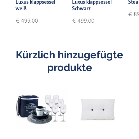
Luxus klappsessel
Luxus klappsessel
Stea
weiß
Schwarz
€ 89
€ 499,00
€ 499,00
Kürzlich hinzugefügte
produkte