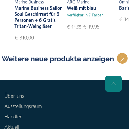
Marine Business
ARC Marine
Omni
Marine Business Sailor
Weiß mit blau
Bari
Soul Geschirrset für 6
Verfügbar in 7 Farben
€ 14
Personen + 6 Gratis
Tritan-Weingläser
€ 19,95
€ 44,95
€ 310,00
Weitere neue produkte anzeigen
Über uns
Ausstellungsraum
Händler
Aktuell