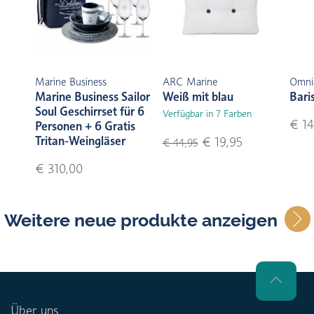
Marine Business
ARC Marine
Omni
Marine Business Sailor
Weiß mit blau
Bari
Soul Geschirrset für 6
Verfügbar in 7 Farben
€ 14
Personen + 6 Gratis
Tritan-Weingläser
€ 19,95
€ 44,95
€ 310,00
Weitere neue produkte anzeigen
Über uns