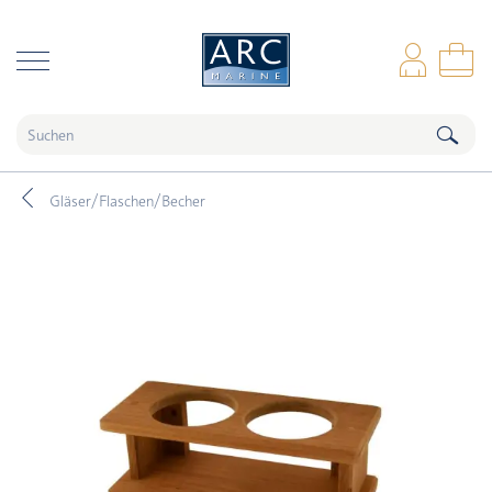
naar hoofdinhoud
Anm
Wa
Gläser/Flaschen/Becher