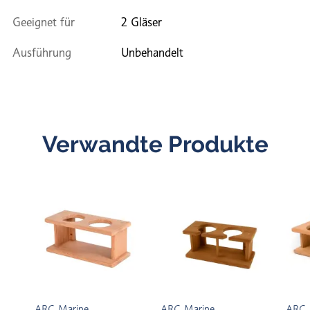
Geeignet für
2 Gläser
Ausführung
Unbehandelt
Verwandte Produkte
ARC Marine
ARC Marine
ARC 