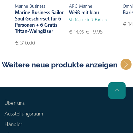
Marine Business
ARC Marine
Omni
Marine Business Sailor
Weiß mit blau
Bari
Soul Geschirrset für 6
Verfügbar in 7 Farben
€ 14
Personen + 6 Gratis
Tritan-Weingläser
€ 19,95
€ 44,95
€ 310,00
Weitere neue produkte anzeigen
Über uns
Ausstellungsraum
Händler