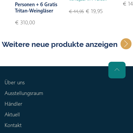
€ 14
Personen + 6 Gratis
Tritan-Weingläser
€ 19,95
€ 44,95
€ 310,00
Weitere neue produkte anzeigen
Über uns
Ausstellungsraum
Händler
Aktuell
Kontakt