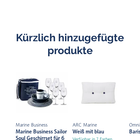
Kürzlich hinzugefügte
produkte
Marine Business
ARC Marine
Omni
Marine Business Sailor
Weiß mit blau
Bari
Soul Geschirrset für 6
Verfügbar in 7 Farben