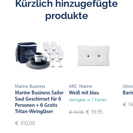
Kürzlich hinzugefügte
produkte
Marine Business
ARC Marine
Omni
Marine Business Sailor
Weiß mit blau
Bari
Soul Geschirrset für 6
Verfügbar in 7 Farben
€ 14
Personen + 6 Gratis
Tritan-Weingläser
€ 19,95
€ 44,95
€ 310,00