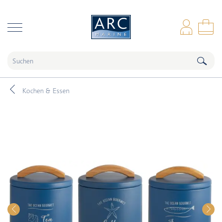
naar hoofdinhoud
Anm
Wa
Kochen & Essen