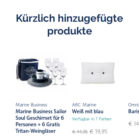
Kürzlich hinzugefügte
produkte
Marine Business
ARC Marine
Omni
Marine Business Sailor
Weiß mit blau
Bari
Soul Geschirrset für 6
Verfügbar in 7 Farben
€ 14
Personen + 6 Gratis
Tritan-Weingläser
€ 19,95
€ 44,95