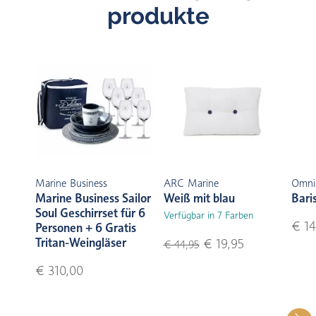
produkte
Marine Business
ARC Marine
Omni
Marine Business Sailor
Weiß mit blau
Bari
Soul Geschirrset für 6
Verfügbar in 7 Farben
€ 14
Personen + 6 Gratis
Tritan-Weingläser
€ 19,95
€ 44,95
€ 310,00