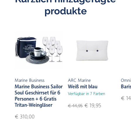
produkte
Marine Business
ARC Marine
Omni
Marine Business Sailor
Weiß mit blau
Bari
Soul Geschirrset für 6
Verfügbar in 7 Farben
€ 14
Personen + 6 Gratis
Tritan-Weingläser
€ 19,95
€ 44,95
€ 310,00