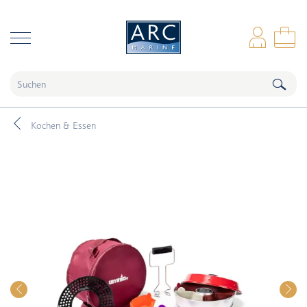
naar hoofdinhoud
Anm
Wa
Kochen & Essen