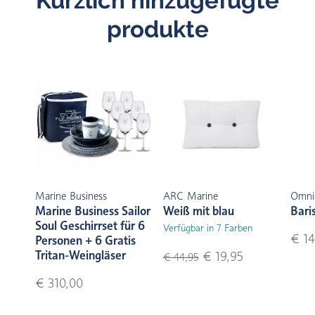
Kürzlich hinzugefügte
produkte
Marine Business
ARC Marine
Omni
Marine Business Sailor
Weiß mit blau
Bari
Soul Geschirrset für 6
Verfügbar in 7 Farben
€ 14
Personen + 6 Gratis
Tritan-Weingläser
€ 19,95
€ 44,95
€ 310,00