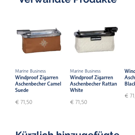
Wind
Marine Business
Marine Business
Windproof Zigarren
Windproof Zigarren
Asch
Aschenbecher Camel
Aschenbecher Rattan
Blac
Suede
White
€ 71
€ 71,50
€ 71,50