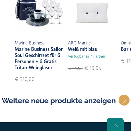
Marine Business
ARC Marine
Omni
Marine Business Sailor
Weiß mit blau
Bari
Soul Geschirrset für 6
Verfügbar in 7 Farben
€ 14
Personen + 6 Gratis
Tritan-Weingläser
€ 19,95
€ 44,95
€ 310,00
Weitere neue produkte anzeigen