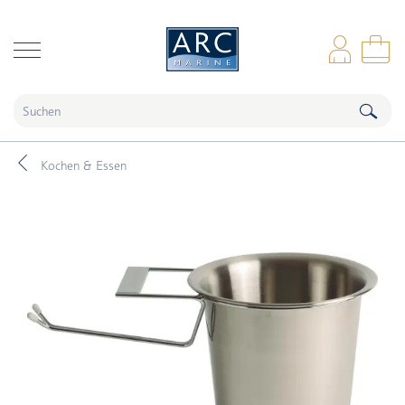
naar hoofdinhoud
Anm
Wa
Kochen & Essen