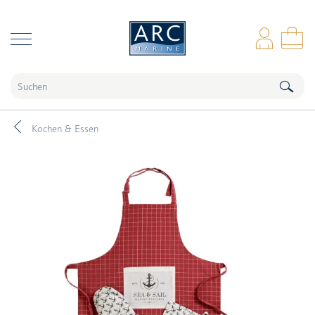
naar hoofdinhoud
Anm
Wa
Kochen & Essen