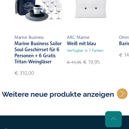
Marine Business
ARC Marine
Omni
Marine Business Sailor
Weiß mit blau
Bari
Soul Geschirrset für 6
Verfügbar in 7 Farben
€ 14
Personen + 6 Gratis
Tritan-Weingläser
€ 19,95
€ 44,95
€ 310,00
Weitere neue produkte anzeigen