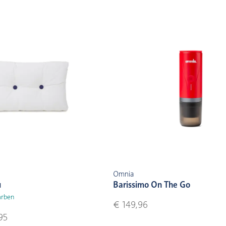
Omnia
u
Barissimo On The Go
arben
€ 149,96
95