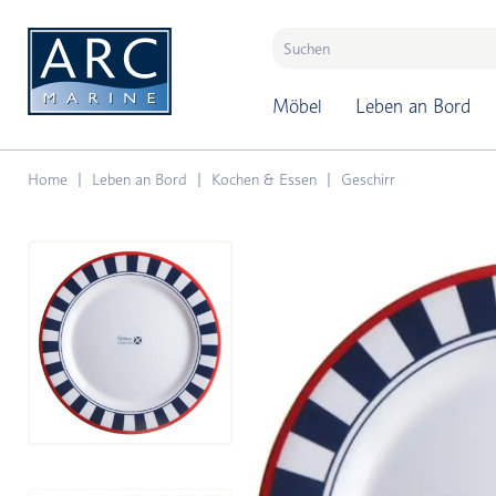
naar hoofdinhoud
Möbel
Leben an Bord
Home
Leben an Bord
Kochen & Essen
Geschirr