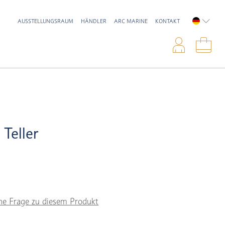
AUSSTELLUNGSRAUM
HÄNDLER
ARC MARINE
KONTAKT
DEUTSC
Anme
War
 Teller
ne Frage zu diesem Produkt