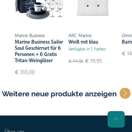
Marine Business
ARC Marine
Omni
Marine Business Sailor
Weiß mit blau
Bari
Soul Geschirrset für 6
Verfügbar in 7 Farben
€ 14
Personen + 6 Gratis
Tritan-Weingläser
€ 19,95
€ 44,95
€ 310,00
Weitere neue produkte anzeigen
Über uns