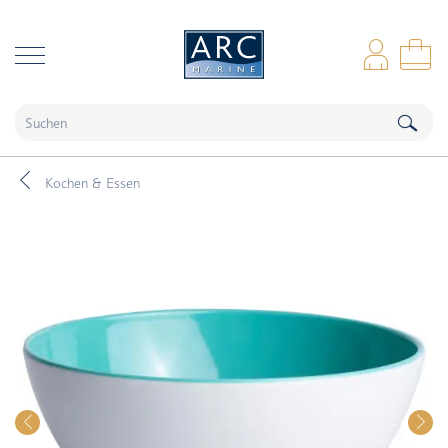
naar hoofdinhoud
Anm
Wa
Kochen & Essen