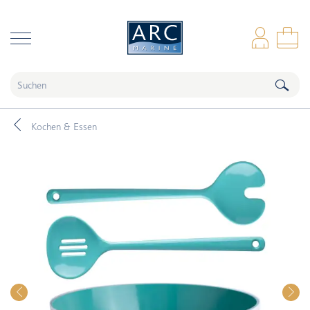
naar hoofdinhoud
Anm
Wa
Kochen & Essen