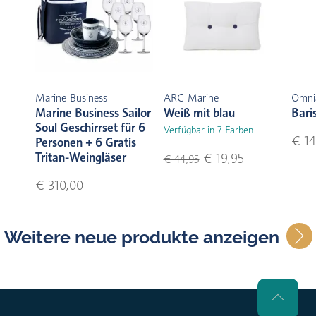
Marine Business
ARC Marine
Omni
Marine Business Sailor
Weiß mit blau
Bari
Soul Geschirrset für 6
Verfügbar in 7 Farben
€ 14
Personen + 6 Gratis
Tritan-Weingläser
€ 19,95
€ 44,95
€ 310,00
Weitere neue produkte anzeigen