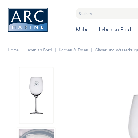
naar hoofdinhoud
Möbel
Leben an Bord
Home
Leben an Bord
Kochen & Essen
Gläser und Wasserkrüg