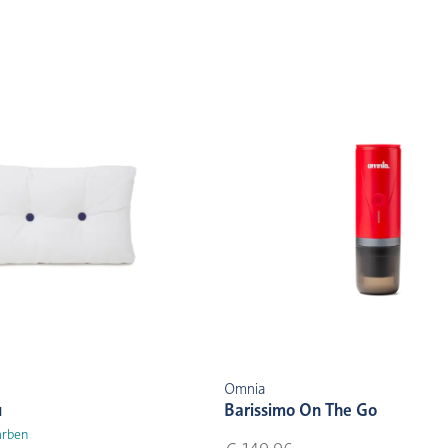
Omnia
u
Barissimo On The Go
arben