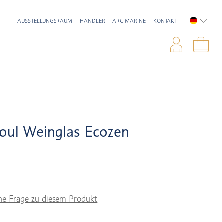
AUSSTELLUNGSRAUM
HÄNDLER
ARC MARINE
KONTAKT
DEUTSC
Anme
War
Soul Weinglas Ecozen
ne Frage zu diesem Produkt