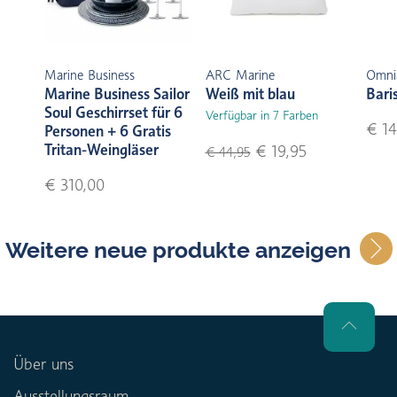
Marine Business
ARC Marine
Omni
Marine Business Sailor
Weiß mit blau
Bari
Soul Geschirrset für 6
Verfügbar in 7 Farben
€ 14
Personen + 6 Gratis
Tritan-Weingläser
€ 19,95
€ 44,95
€ 310,00
Weitere neue produkte anzeigen
Über uns
Ausstellungsraum