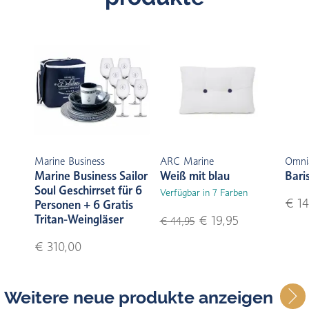
Marine Business
ARC Marine
Omni
Marine Business Sailor
Weiß mit blau
Bari
Soul Geschirrset für 6
Verfügbar in 7 Farben
€ 14
Personen + 6 Gratis
Tritan-Weingläser
€ 19,95
€ 44,95
€ 310,00
Weitere neue produkte anzeigen