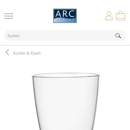
naar hoofdinhoud
Anm
Wa
Kochen & Essen