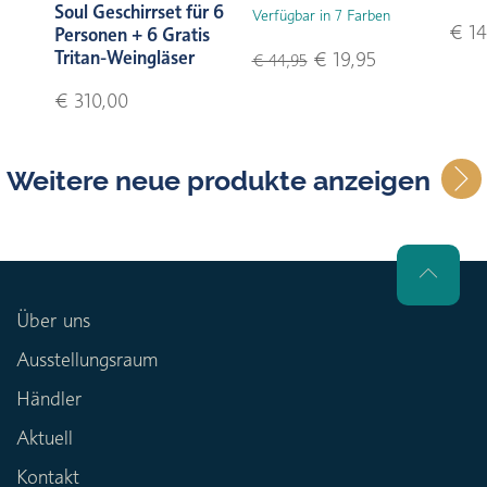
Soul Geschirrset für 6
Verfügbar in 7 Farben
€ 14
Personen + 6 Gratis
Tritan-Weingläser
€ 19,95
€ 44,95
€ 310,00
Weitere neue produkte anzeigen
Über uns
Ausstellungsraum
Händler
Aktuell
Kontakt