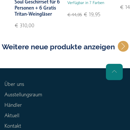
Soul Geschirrset für 6
Verfügbar in 7 Farben
€ 14
Personen + 6 Gratis
Tritan-Weingläser
€ 19,95
€ 44,95
€ 310,00
Weitere neue produkte anzeigen
Über uns
Ausstellungsraum
Händler
Aktuell
Kontakt