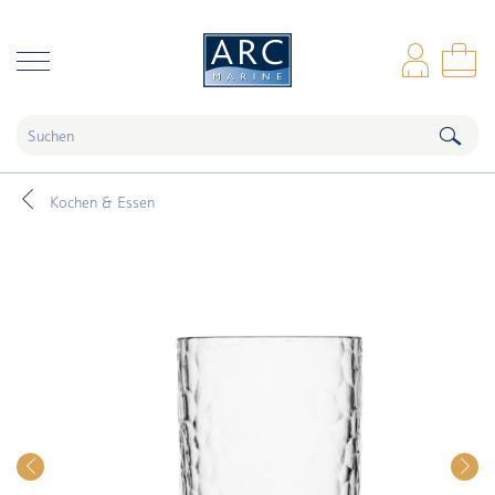
naar hoofdinhoud
Anm
Wa
Kochen & Essen