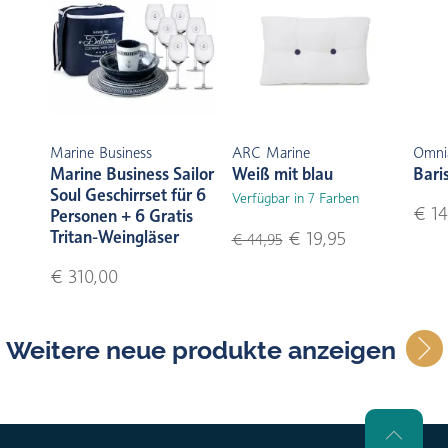
Marine Business
ARC Marine
Omni
Marine Business Sailor
Weiß mit blau
Bari
Soul Geschirrset für 6
Verfügbar in 7 Farben
€ 14
Personen + 6 Gratis
Tritan-Weingläser
€ 19,95
€ 44,95
€ 310,00
Weitere neue produkte anzeigen