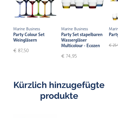
Marine Business
Marine Business
Marin
Party Colour Set
Party Set stapelbaren
Part
Weingläsern
Wassergläser
Multicolour - Ecozen
€ 25
€ 87,50
€ 74,95
Kürzlich hinzugefügte
produkte