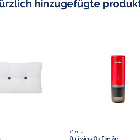
ürzlich hinzugefügte produk
Omnia
u
Barissimo On The Go