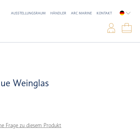
AUSSTELLUNGSRAUM
HÄNDLER
ARC MARINE
KONTAKT
DEUTSC
Anme
War
lue Weinglas
ne Frage zu diesem Produkt