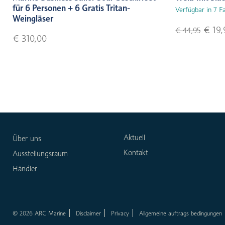
für 6 Personen + 6 Gratis Tritan-
Verfügbar in 7 F
Weingläser
€ 19,
€ 44,95
€ 310,00
Aktuell
Über uns
Kontakt
Ausstellungsraum
Händler
© 2026 ARC Marine
Disclaimer
Privacy
Allgemeine auftrags bedingungen