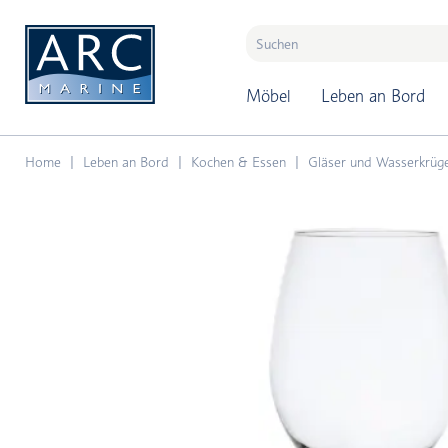
naar hoofdinhoud
Möbel
Leben an Bord
Home
Leben an Bord
Kochen & Essen
Gläser und Wasserkrüg