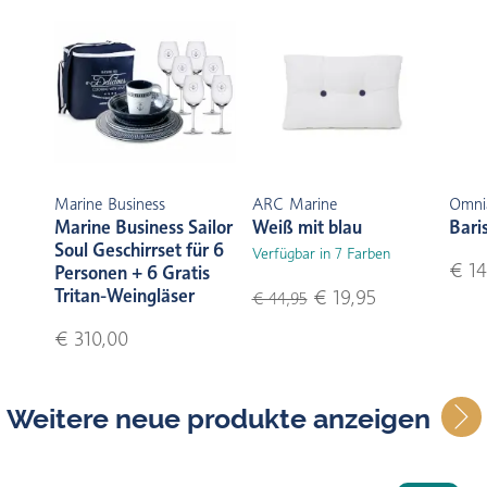
Marine Business
ARC Marine
Omni
Marine Business Sailor
Weiß mit blau
Bari
Soul Geschirrset für 6
Verfügbar in 7 Farben
€ 14
Personen + 6 Gratis
Tritan-Weingläser
€ 19,95
€ 44,95
€ 310,00
Weitere neue produkte anzeigen