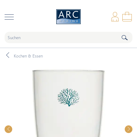
naar hoofdinhoud
Anm
Wa
Kochen & Essen