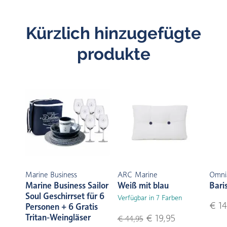
Kürzlich hinzugefügte
produkte
Marine Business
ARC Marine
Omni
Marine Business Sailor
Weiß mit blau
Bari
Soul Geschirrset für 6
Verfügbar in 7 Farben
€ 14
Personen + 6 Gratis
Tritan-Weingläser
€ 19,95
€ 44,95