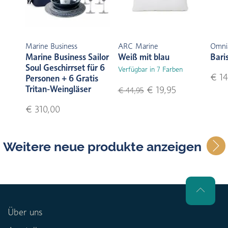
Marine Business
ARC Marine
Omni
Marine Business Sailor
Weiß mit blau
Bari
Soul Geschirrset für 6
Verfügbar in 7 Farben
€ 14
Personen + 6 Gratis
Tritan-Weingläser
€ 19,95
€ 44,95
€ 310,00
Weitere neue produkte anzeigen
Über uns