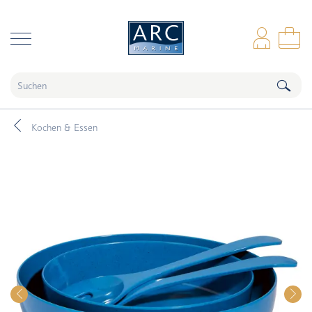
naar hoofdinhoud
Anm
Wa
Kochen & Essen