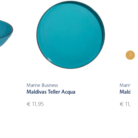
Marine Business
Marine B
Maldivas Teller Acqua
Maldivas
€ 11,95
€ 11,75