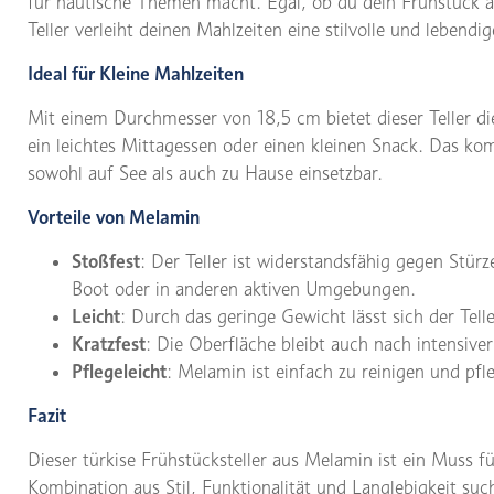
für nautische Themen macht. Egal, ob du dein Frühstück an
Teller verleiht deinen Mahlzeiten eine stilvolle und lebendi
Ideal für Kleine Mahlzeiten
Mit einem Durchmesser von 18,5 cm bietet dieser Teller die
ein leichtes Mittagessen oder einen kleinen Snack. Das ko
sowohl auf See als auch zu Hause einsetzbar.
Vorteile von Melamin
Stoßfest
: Der Teller ist widerstandsfähig gegen Stür
Boot oder in anderen aktiven Umgebungen.
Leicht
: Durch das geringe Gewicht lässt sich der Tell
Kratzfest
: Die Oberfläche bleibt auch nach intensive
Pflegeleicht
: Melamin ist einfach zu reinigen und pfle
Fazit
Dieser türkise Frühstücksteller aus Melamin ist ein Muss f
Kombination aus Stil, Funktionalität und Langlebigkeit suc