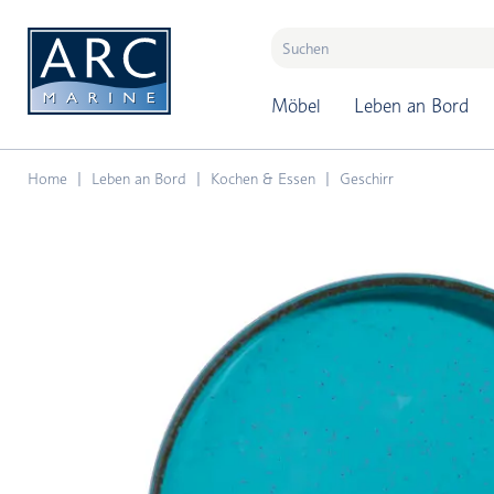
naar hoofdinhoud
Möbel
Leben an Bord
Home
Leben an Bord
Kochen & Essen
Geschirr