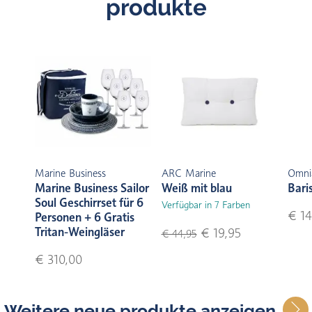
produkte
Marine Business
ARC Marine
Omni
Marine Business Sailor
Weiß mit blau
Bari
Soul Geschirrset für 6
Verfügbar in 7 Farben
€ 14
Personen + 6 Gratis
Tritan-Weingläser
€ 19,95
€ 44,95
€ 310,00
Weitere neue produkte anzeigen