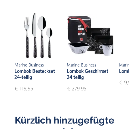
Marine Business
Marine Business
Marin
Lombok Besteckset
Lombok Geschirrset
Lomb
24-teilig
24 teilig
€ 9,
€ 119,95
€ 279,95
Kürzlich hinzugefügte