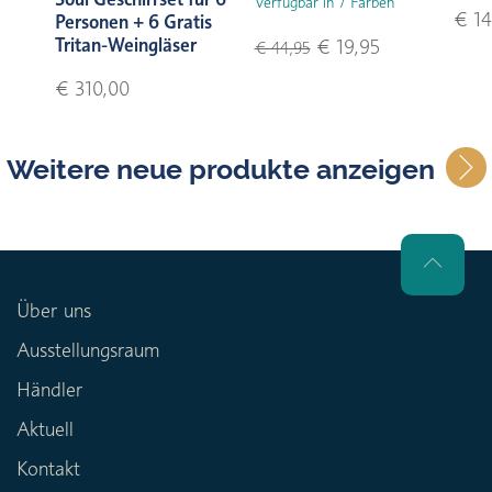
Verfügbar in 7 Farben
€ 14
Personen + 6 Gratis
Tritan-Weingläser
€ 19,95
€ 44,95
€ 310,00
Weitere neue produkte anzeigen
Über uns
Ausstellungsraum
Händler
Aktuell
Kontakt