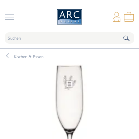
naar hoofdinhoud
Anm
Wa
Kochen & Essen