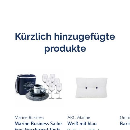
Kürzlich hinzugefügte
produkte
Marine Business
ARC Marine
Omni
Marine Business Sailor
Weiß mit blau
Bari
Soul Geschirrset für 6