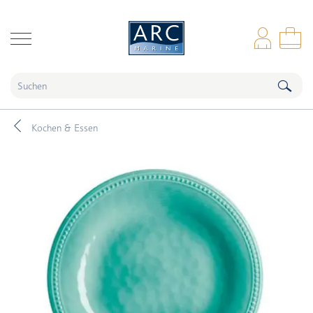
naar hoofdinhoud
Anm
Wa
Kochen & Essen