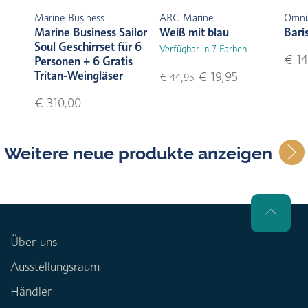
Marine Business
ARC Marine
Omni
Marine Business Sailor
Weiß mit blau
Bari
Soul Geschirrset für 6
Verfügbar in 7 Farben
€ 14
Personen + 6 Gratis
Tritan-Weingläser
€ 19,95
€ 44,95
€ 310,00
Weitere neue produkte anzeigen
Über uns
Ausstellungsraum
Händler