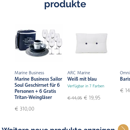
produkte
Marine Business
ARC Marine
Omni
Marine Business Sailor
Weiß mit blau
Bari
Soul Geschirrset für 6
Verfügbar in 7 Farben
€ 14
Personen + 6 Gratis
Tritan-Weingläser
€ 19,95
€ 44,95
€ 310,00