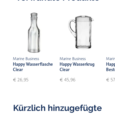
Marine Business
Marine Business
Marin
Happy Wasserflasche
Happy Wasserkrug
Happ
Clear
Clear
Best
€ 26,95
€ 45,96
€ 57
Kürzlich hinzugefügte