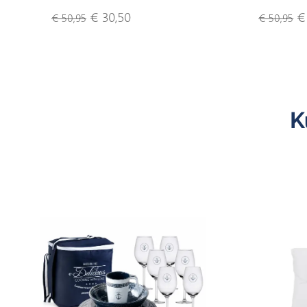
€ 30,50
€ 
€ 50,95
€ 50,95
K