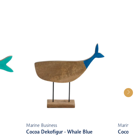
Marine Business
Marine B
Cocoa Dekofigur - Whale Blue
Cocoa D