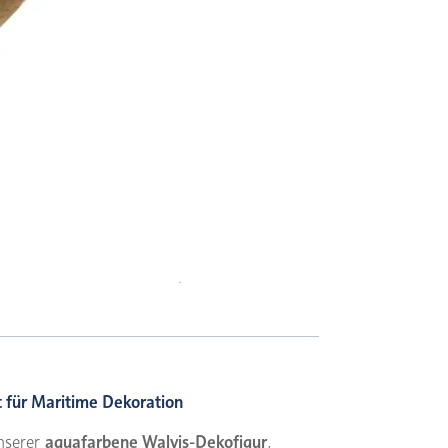
t für Maritime Dekoration
unserer
aquafarbene Walvis-Dekofigur
,