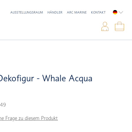
AUSSTELLUNGSRAUM
HÄNDLER
ARC MARINE
KONTAKT
DEUTSC
Anme
War
Dekofigur - Whale Acqua
,49
ne Frage zu diesem Produkt