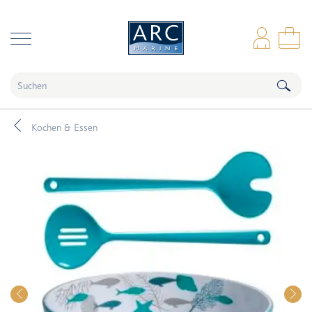
naar hoofdinhoud
Anm
Wa
Kochen & Essen