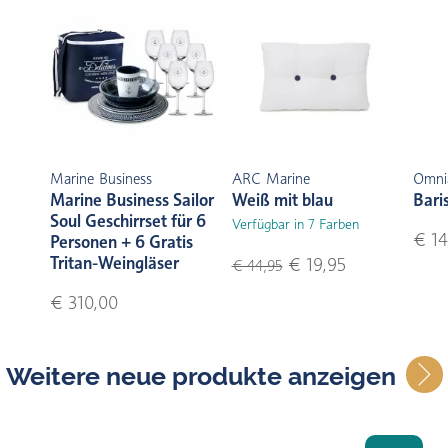
Marine Business
ARC Marine
Omni
Marine Business Sailor
Weiß mit blau
Bari
Soul Geschirrset für 6
Verfügbar in 7 Farben
€ 14
Personen + 6 Gratis
Tritan-Weingläser
€ 19,95
€ 44,95
€ 310,00
Weitere neue produkte anzeigen